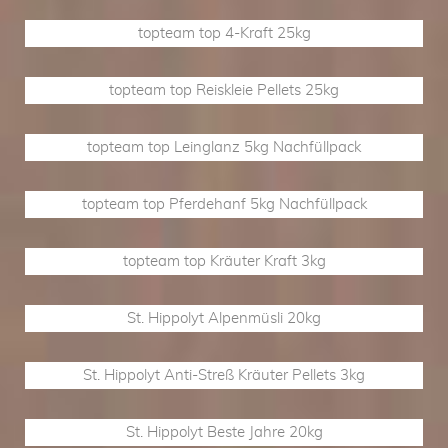
topteam top 4-Kraft 25kg
topteam top Reiskleie Pellets 25kg
topteam top Leinglanz 5kg Nachfüllpack
topteam top Pferdehanf 5kg Nachfüllpack
topteam top Kräuter Kraft 3kg
St. Hippolyt Alpenmüsli 20kg
St. Hippolyt Anti-Streß Kräuter Pellets 3kg
St. Hippolyt Beste Jahre 20kg