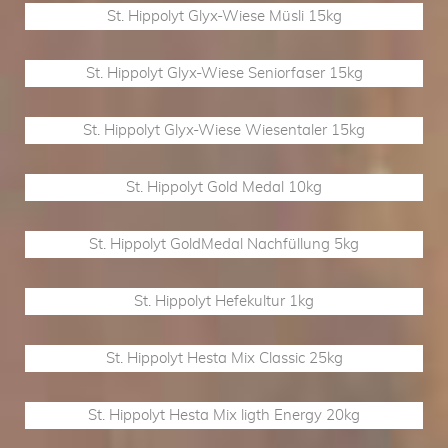
St. Hippolyt Glyx-Wiese Müsli 15kg
St. Hippolyt Glyx-Wiese Seniorfaser 15kg
St. Hippolyt Glyx-Wiese Wiesentaler 15kg
St. Hippolyt Gold Medal 10kg
St. Hippolyt GoldMedal Nachfüllung 5kg
St. Hippolyt Hefekultur 1kg
St. Hippolyt Hesta Mix Classic 25kg
St. Hippolyt Hesta Mix ligth Energy 20kg