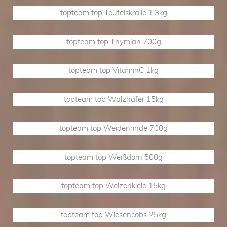
topteam top Teufelskralle 1,3kg
topteam top Thymian 700g
topteam top VitaminC 1kg
topteam top Walzhafer 15kg
topteam top Weidenrinde 700g
topteam top Weißdorn 500g
topteam top Weizenkleie 15kg
topteam top Wiesencobs 25kg