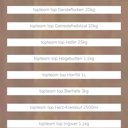
topteam top Gersteflocken 20kg
topteam top GetreidefreiMüsli 20kg
topteam top Hafer 25kg
topteam top Hagebutten 1,1kg
topteam top Hanföl 1L
topteam top Bierhefe 3kg
topteam top Herz-Kreislauf 2500ml
topteam top Ingwer 1,1kg