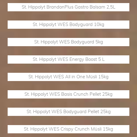
St. Hippolyt BrandonPlus Gastro Balsam 2,5L
St. Hippolyt WES Bodyguard 10kg
St. Hippolyt WES Bodyguard 5kg
St. Hippolyt WES Energy Boost 5 L
St. Hippolyt WES All in One Müsli 15kg
St. Hippolyt WES Basis Crunch Pellet 25kg
St. Hippolyt WES Bodyguard Pellet 25kg
St. Hippolyt WES Crispy Crunch Müsli 15kg