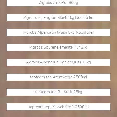
Agrobs Zink Pur 800g
Agrobs Alpengrün Müsli 4kg Nachfüller
Agrobs Alpengrün Mash 5kg Nachfüller
Agrobs Spurenelemente Pur 3kg
Agrobs Alpengrün Senior Müsli 15kg
topteam top Atemwege 2500ml
topteam top 3 - Kraft 25kg
topteam top Abwehrkraft 2500ml