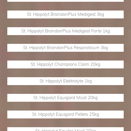
St. Hippolyt BrandonPlus Medigest 3kg
St. Hippolyt BrandonPlus Medigest Forte 1kg
St. Hippolyt BrandonPlus Respiraticum 3kg
St. Hippolyt Champions Claim 20kg
St. Hippolyt Elektrolyte 1kg
St. Hippolyt Equigard Müsli 20kg
St. Hippolyt Equigard Pellets 25kg